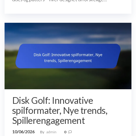
Disk Golf: Innovative
spilformater, Nye trends,
Spillerengagement
10/06/2026
By
admin
0