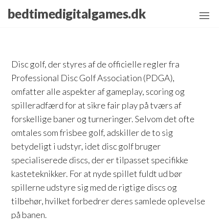
Skip
bedtimedigitalgames.dk
to
the
content
Disc golf, der styres af de officielle regler fra
Professional Disc Golf Association (PDGA),
omfatter alle aspekter af gameplay, scoring og
spilleradfærd for at sikre fair play på tværs af
forskellige baner og turneringer. Selvom det ofte
omtales som frisbee golf, adskiller de to sig
betydeligt i udstyr, idet disc golf bruger
specialiserede discs, der er tilpasset specifikke
kasteteknikker. For at nyde spillet fuldt ud bør
spillerne udstyre sig med de rigtige discs og
tilbehør, hvilket forbedrer deres samlede oplevelse
på banen.