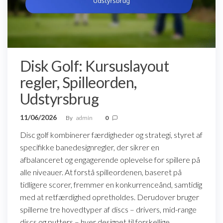
Disk Golf: Kursuslayout
regler, Spilleorden,
Udstyrsbrug
11/06/2026
By
admin
0
Disc golf kombinerer færdigheder og strategi, styret af
specifikke banedesignregler, der sikrer en
afbalanceret og engagerende oplevelse for spillere på
alle niveauer. At forstå spilleordenen, baseret på
tidligere scorer, fremmer en konkurrenceånd, samtidig
med at retfærdighed opretholdes. Derudover bruger
spillerne tre hovedtyper af discs – drivers, mid-range
discs og putters – hver designet til forskellige…