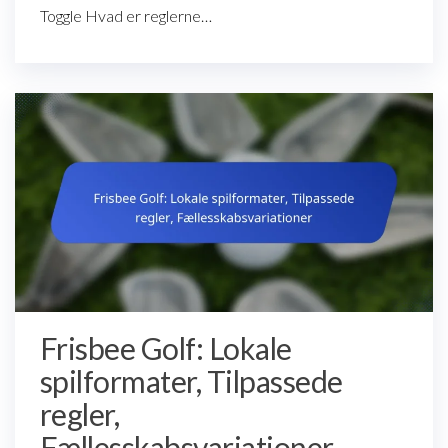
Toggle Hvad er reglerne…
Frisbee Golf: Lokale
spilformater, Tilpassede
regler,
Fællesskabsvariationer