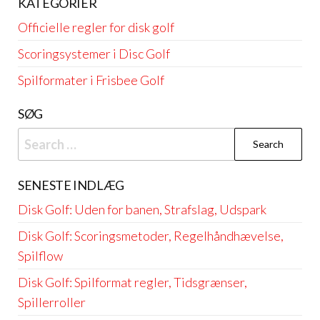
KATEGORIER
Officielle regler for disk golf
Scoringsystemer i Disc Golf
Spilformater i Frisbee Golf
SØG
Search
for:
SENESTE INDLÆG
Disk Golf: Uden for banen, Strafslag, Udspark
Disk Golf: Scoringsmetoder, Regelhåndhævelse,
Spilflow
Disk Golf: Spilformat regler, Tidsgrænser,
Spillerroller