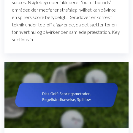
succes. Nøglebegreber inkluderer “out of bounds”-
områder, der medfører strafslag, hvilket kan påvirke
en spillers score betydeligt. Derudover er korrekt
teknik under tee-off afgørende, da det sætter tonen
for hvert hul og påvirker den samlede præstation. Key
sections in…