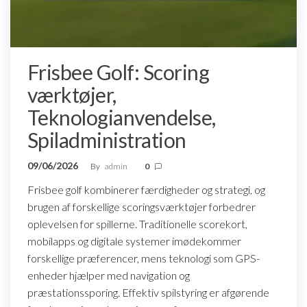
Frisbee Golf: Scoring
værktøjer,
Teknologianvendelse,
Spiladministration
09/06/2026
By
admin
0
Frisbee golf kombinerer færdigheder og strategi, og
brugen af forskellige scoringsværktøjer forbedrer
oplevelsen for spillerne. Traditionelle scorekort,
mobilapps og digitale systemer imødekommer
forskellige præferencer, mens teknologi som GPS-
enheder hjælper med navigation og
præstationssporing. Effektiv spilstyring er afgørende