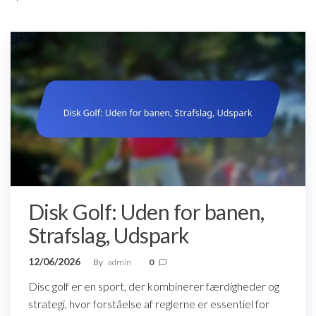
Disk Golf: Uden for banen,
Strafslag, Udspark
12/06/2026
By
admin
0
Disc golf er en sport, der kombinerer færdigheder og
strategi, hvor forståelse af reglerne er essentiel for