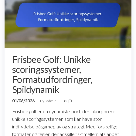
Frisbee Golf: Unikke
scoringssystemer,
Formatudfordringer,
Spildynamik
01/06/2026
By
admin
0
Frisbee golf er en dynamisk sport, der inkorporerer
unikke scoringssystemer, som kan have stor
indflydelse på gameplay og strategi. Med forskellige
formater og regler, der adskiller sig mellem afslappet