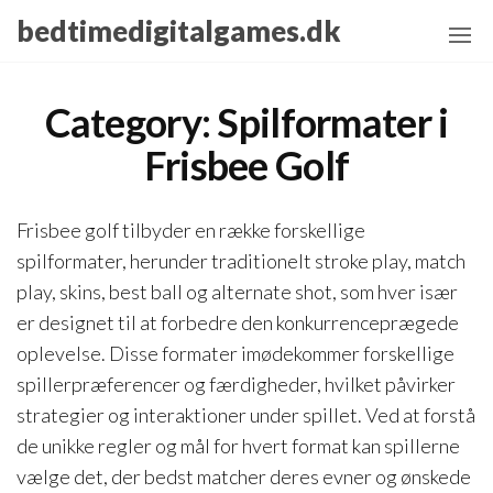
Skip
bedtimedigitalgames.dk
to
the
content
Category:
Spilformater i
Frisbee Golf
Frisbee golf tilbyder en række forskellige
spilformater, herunder traditionelt stroke play, match
play, skins, best ball og alternate shot, som hver især
er designet til at forbedre den konkurrenceprægede
oplevelse. Disse formater imødekommer forskellige
spillerpræferencer og færdigheder, hvilket påvirker
strategier og interaktioner under spillet. Ved at forstå
de unikke regler og mål for hvert format kan spillerne
vælge det, der bedst matcher deres evner og ønskede