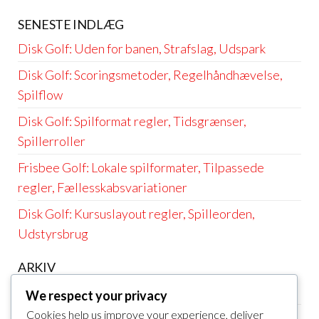
SENESTE INDLÆG
Disk Golf: Uden for banen, Strafslag, Udspark
Disk Golf: Scoringsmetoder, Regelhåndhævelse,
Spilflow
Disk Golf: Spilformat regler, Tidsgrænser,
Spillerroller
Frisbee Golf: Lokale spilformater, Tilpassede
regler, Fællesskabsvariationer
Disk Golf: Kursuslayout regler, Spilleorden,
Udstyrsbrug
ARKIV
June 2026
We respect your privacy
Cookies help us improve your experience, deliver
May 2026