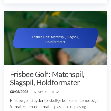
Frisbee Golf: Matchspil,
Slagspil, Holdformater
08/06/2026
By
admin
0
Frisbee golf tilbyder forskellige konkurrencemæssige
formater, herunder match play, stroke play og