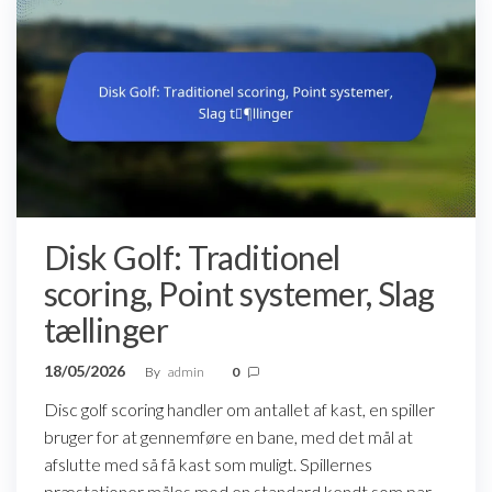
Disk Golf: Traditionel
scoring, Point systemer, Slag
tællinger
18/05/2026
By
admin
0
Disc golf scoring handler om antallet af kast, en spiller
bruger for at gennemføre en bane, med det mål at
afslutte med så få kast som muligt. Spillernes
præstationer måles mod en standard kendt som par,