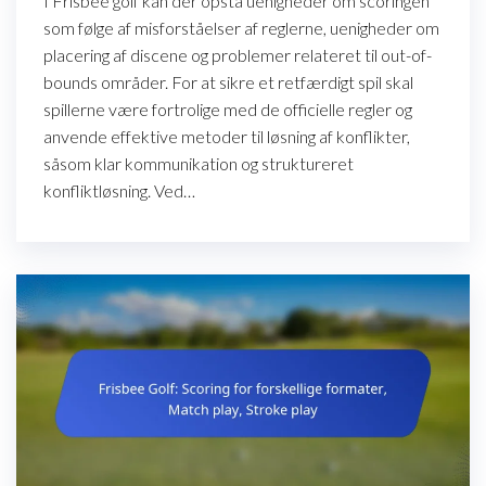
I Frisbee golf kan der opstå uenigheder om scoringen
som følge af misforståelser af reglerne, uenigheder om
placering af discene og problemer relateret til out-of-
bounds områder. For at sikre et retfærdigt spil skal
spillerne være fortrolige med de officielle regler og
anvende effektive metoder til løsning af konflikter,
såsom klar kommunikation og struktureret
konfliktløsning. Ved…