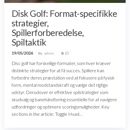
Disk Golf: Format-specifikke
strategier,
Spillerforberedelse,
Spiltaktik
19/05/2026
By
admin
0
Disc golf har forskellige formater, som hver kræver
distinkte strategier for at få succes. Spillere kan
forbedre deres præstation ved at fokusere på fysisk
form, mental modstandskraft og vælge det rigtige
udstyr. Derudover er effektive spilstrategier som
skudvalg og banehåndtering essentielle for at navigere
udfordringer og optimere scoringsmuligheder. Key
sections in the article: Toggle Hvad…